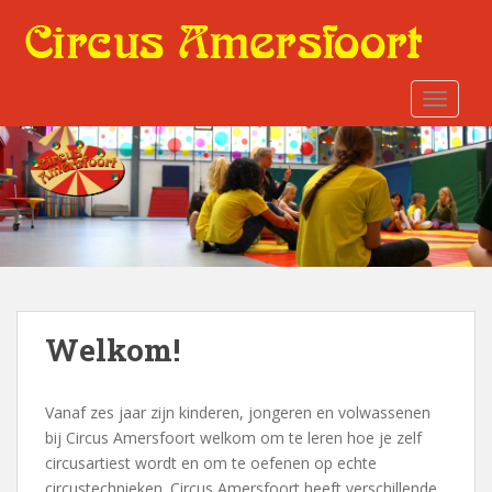
S
k
i
p
TOGGLE
t
o
m
a
i
n
c
o
n
t
Welkom!
e
n
Vanaf zes jaar zijn kinderen, jongeren en volwassenen
t
bij Circus Amersfoort welkom om te leren hoe je zelf
circusartiest wordt en om te oefenen op echte
circustechnieken. Circus Amersfoort heeft verschillende