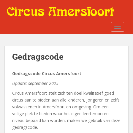
S
k
i
p
TOGGLE
t
o
m
a
Gedragscode
i
n
c
Gedragscode Circus Amersfoort
o
Update: september 2025
n
t
Circus Amersfoort stelt zich ten doel kwalitatief goed
e
circus aan te bieden aan alle kinderen, jongeren en zelfs
n
volwassenen in Amersfoort en omgeving. Om een
t
veilige plek te bieden waar het eigen leertempo en
niveau bepaald kan worden, maken we gebruik van deze
gedragscode.