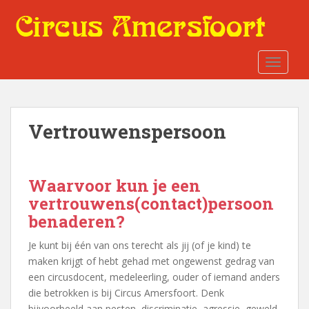
S
k
i
p
TOGGLE
t
o
m
a
Vertrouwenspersoon
i
n
c
Waarvoor kun je een
o
n
vertrouwens(contact)persoon
t
benaderen?
e
n
Je kunt bij één van ons terecht als jij (of je kind) te
t
maken krijgt of hebt gehad met ongewenst gedrag van
een circusdocent, medeleerling, ouder of iemand anders
die betrokken is bij Circus Amersfoort. Denk
bijvoorbeeld aan pesten, discriminatie, agressie, geweld,