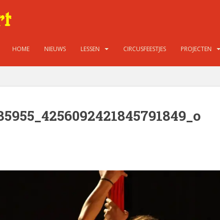
HOME
NIEUWS
LESSEN
CIRCUSFEESTJES
PROJECTEN
35955_4256092421845791849_o