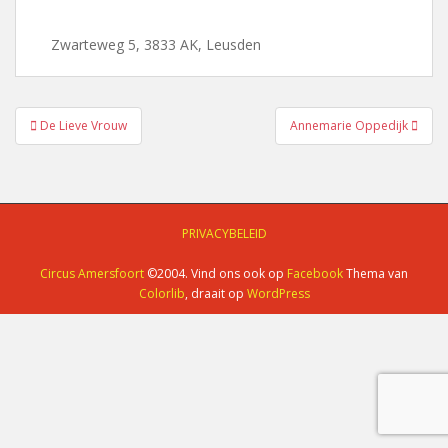
Zwarteweg 5, 3833 AK, Leusden
Bericht
De Lieve Vrouw
Annemarie Oppedijk
navigatie
PRIVACYBELEID
Circus Amersfoort
©2004. Vind ons ook op
Facebook
Thema van
Colorlib
, draait op
WordPress