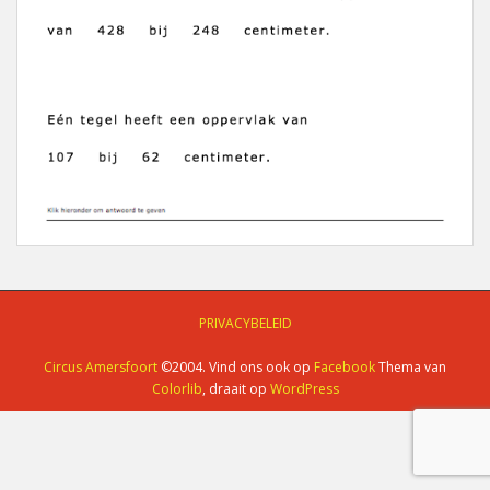
PRIVACYBELEID
Circus Amersfoort
©2004. Vind ons ook op
Facebook
Thema van
Colorlib
, draait op
WordPress